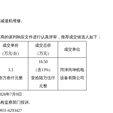
德减速机维修。
应商
的
谈判响应
文件进行认真评审，推荐
成交
候选人如下：
成交
单
价
成交
总
价
成交单位
（
万元
/台
）
（
万元
）
16.50
3.3
（含
13
%）
菏泽尚坤机电
叁万叁仟元整
壹拾陆万伍仟
设备有限公司
元整
202
6
年
7
月
9
日
纪检监察部门投诉。
0931-62934
27