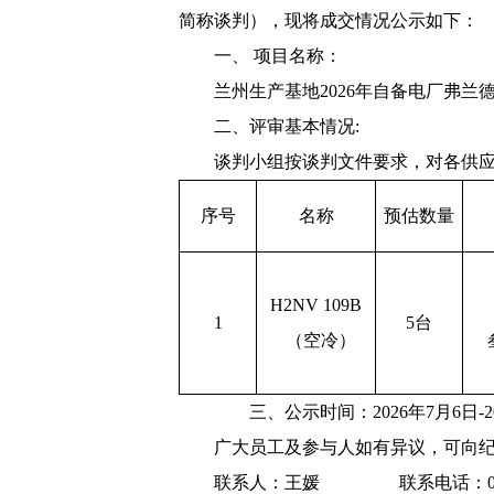
简称谈判）
，现将
成交
情况公示如下：
一、
项目名称：
兰州生产基地
2026
年自备电厂弗兰
二、
评审
基本情况
:
谈判
小组
按
谈判
文件要求，对各
供
序号
名称
预估数量
H2NV 109B
1
5台
（空冷）
三、公示时间：
202
6
年
7
月
6
日
-
广大员工及
参与
人如有异议，可向
联系人：
王媛
联系电话：