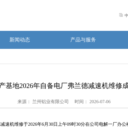
新闻动态
产品与服务
产基地2026年自备电厂弗兰德减速机维修
来源： 兰州铝业有限公司
时间： 2026-07-06
德减速机维修
于
202
6
年
6
月
30
日
上午
09
时
3
0
分在公司电解一厂办公