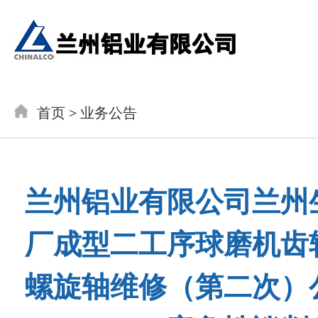
首页
>
业务公告
兰州铝业有限公司兰州
厂成型二工序球磨机齿
螺旋轴维修（第二次）