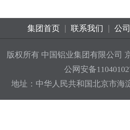
|
|
集团首页
联系我们
公
版权所有 中国铝业集团有限公司
京
公网安备110401027
地址：中华人民共和国北京市海淀