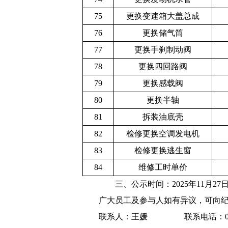
75
更换变速箱大盖
总成
76
更换储气筒
77
更换手刹制动阀
78
更换四回路阀
79
更换感载阀
80
更换半轴
81
拆装油底壳
82
检修更换空调发
电机
83
检修更换逃生窗
84
维修工时单价
三、公示时间：
202
5
年
11
月
27
广大员工及
参与
人如有异议，可向
联系人：
王媛
联系电话：