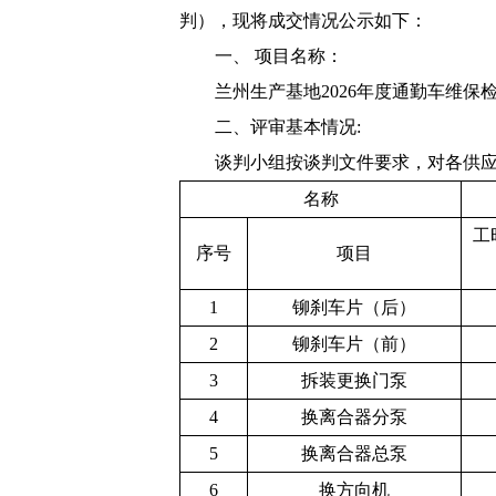
判）
，现将
成交
情况公示如下：
一、
项目名称：
兰州生产基地
2026
年度通勤车维保
二、
评审
基本情况
:
谈判
小组
按
谈判
文件要求，对各
供
名称
工
序号
项目
1
铆刹车片（后）
2
铆刹车片（前）
3
拆装更换门泵
4
换离合器分泵
5
换离合器总泵
6
换方向机