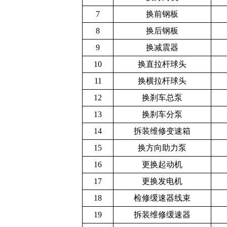
7
换前钢板
8
换后钢板
9
换减震器
10
换直拉杆球头
11
换横拉杆球头
12
换刹车总泵
13
换刹车分泵
14
拆装维修变速箱
15
换方向助力泵
16
更换起动机
17
更换发电机
18
检修缓速器线束
19
拆装维修缓速器