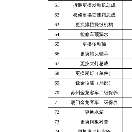
61
拆装更换发动机
总成
62
检修更换变速箱
总成
63
更换排挡操纵机
构
64
检修车顶漏水
65
更换传动轴
66
更换轴头轴承
67
更换大灯总成
68
更换尾灯（单件）
69
钣金喷漆（局部）
70
苏州金龙客车二
级保养
71
厦门金龙客车二
级保养
72
更换水箱
73
更换钢板衬套
74
更换发动机水管