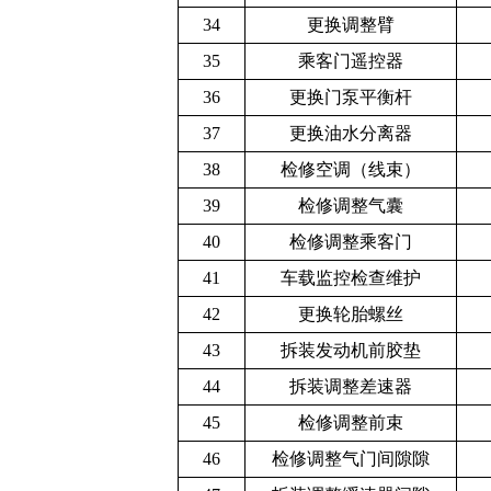
34
更换调整臂
35
乘客门遥控器
36
更换门泵平衡杆
37
更换油水分离器
38
检修空调（线束）
39
检修调整气囊
40
检修调整乘客门
41
车载监控检查维护
42
更换轮胎螺丝
43
拆装发动机前胶
垫
44
拆装调整差速器
45
检修调整前束
46
检修调整气门间
隙隙