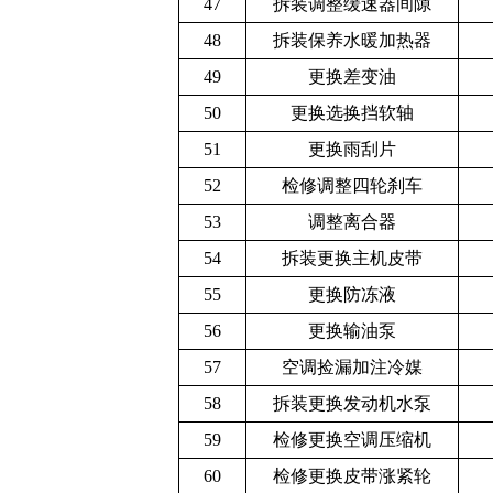
47
拆装调整缓速器
间隙
48
拆装保养水暖加
热器
49
更换差变油
50
更换选换挡软轴
51
更换雨刮片
52
检修调整四轮刹
车
53
调整离合器
54
拆装更换主机皮
带
55
更换防冻液
56
更换输油泵
57
空调捡漏加注冷
媒
58
拆装更换发动机
水泵
59
检修更换空调压
缩机
60
检修更换皮带涨
紧轮