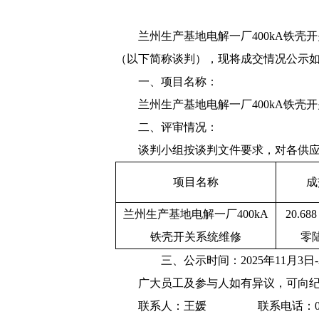
兰州生产基地电解
一厂
400kA
铁壳开
（以下简称谈判）
，现将
成交
情况公示
一、项目名称：
兰州生产基地电解一厂
400kA
铁壳开
二、
评审
情况
：
谈判
小组
按
谈判
文件要求，对各
供
项目名称
成
兰州生产基地电解一厂
400kA
20.688
铁壳开关系统维修
零
三、公示时
间：
202
5
年
11
月
3
日
广大员工及
参与
人如有异议，可向
联系人：王媛
联系电话：