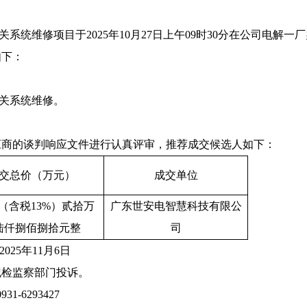
关系统维修
项目于
202
5
年
10
月
27
日上午
09
时
3
0
分在公司电解一厂
如下：
关系统维修
。
应商
的
谈判响应
文件进行认真评审，推荐
成交
候选人如下：
交总价（万元）
成交单位
（含税
13%
）贰拾万
广东世安电智慧科技有限公
陆仟捌佰捌拾元整
司
-202
5
年
11
月
6
日
纪检监察部门投诉。
0931-6293427