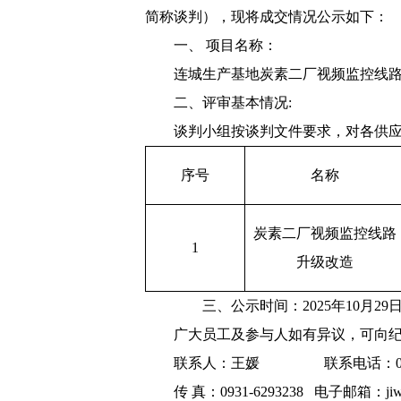
简称谈判）
，现将
成交
情况公示如下：
一、
项目名称：
连城生产基地炭素二厂视频监控线
二、
评审
基本情况
:
谈判
小组
按
谈判
文件要求，对各
供
序号
名称
炭素二厂视频监控线路
1
升级改造
三、公示时间：
202
5
年
10
月
29
广大员工及
参与
人如有异议，可向
联系人：
王媛
联系电话：
传
真：
0931-6293238
电子邮箱：
ji