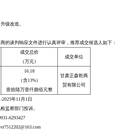
路升级改造。
应商
的
谈判响应
文件进行认真评审，推荐
成交
候选人如下：
成交
总
价
成交单位
（
万元
）
16.18
甘肃正森乾商
（含
13%）
贸有限公司
壹拾陆万壹仟捌佰元整
日
-202
5
年
11
月
1
日
纪检监察部门投诉。
0931-62934
27
wei7512202@163.com